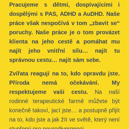
Pracujeme s dětmi, dospívajícími i
dospělými s PAS, ADHD a AuDHD. Naše
práce však nespočívá v tom „zbavit se“
poruchy. Naše práce je o tom provázet
klienta na jeho cestě a pomáhat mu
najít jeho vnitřní sílu… najít tu
správnou cestu… najít sám sebe.
Zvířata reagují na to, kdo opravdu jste.
Příroda nemá očekávání. My
respektujeme vaši cestu.
Na naší
rodinné terapeutické farmě můžete být
konečně takoví, jací jste… a postupně přijít
na to, kdo jste a jak žít ve světě, který není
stvořený pro neurodivergenci.