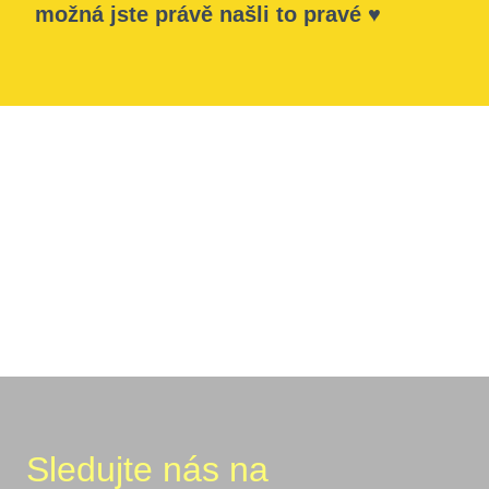
možná jste právě našli to pravé
♥
Sledujte nás na