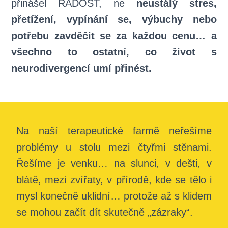
přinášel RADOST,
ne
neustálý stres,
přetížení, vypínání se, výbuchy nebo
potřebu zavděčit se za každou cenu… a
všechno to ostatní, co život s
neurodivergencí umí přinést.
Na naší terapeutické farmě neřešíme
problémy u stolu mezi čtyřmi stěnami.
Řešíme je venku… na slunci, v dešti, v
blátě, mezi zvířaty, v přírodě, kde se tělo i
mysl konečně uklidní… protože až s klidem
se mohou začít dít skutečně „zázraky“.