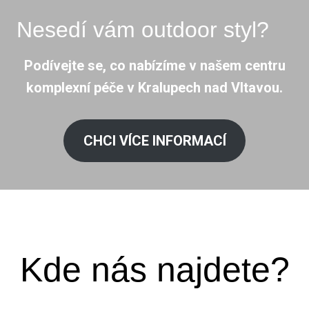
Nesedí vám outdoor styl?
Podívejte se, co nabízíme v našem centru
komplexní péče v Kralupech nad Vltavou.
CHCI VÍCE INFORMACÍ
Kde nás najdete?