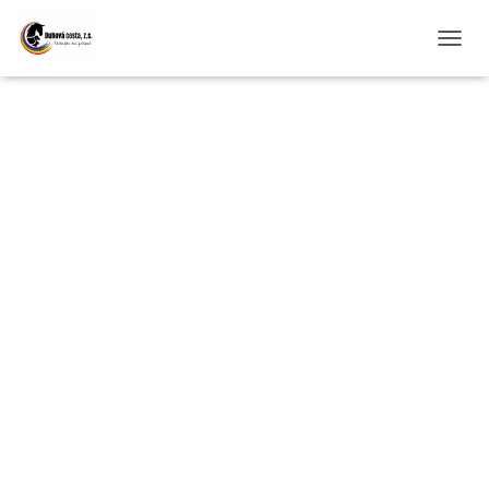
P
Ř
E
P
N
O
Společně
U
T
N
A
V
vytváříme silné
I
G
A
C
základy pro
I
každodenní